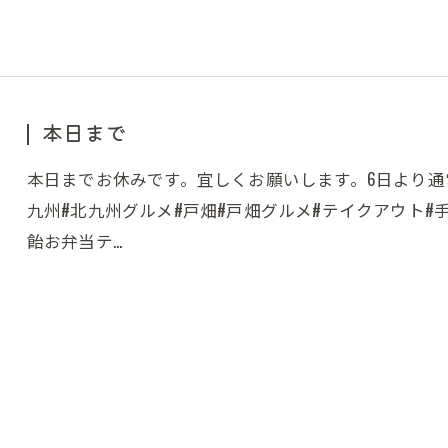
本日まで
本日までお休みです。宜しくお願いします。6日より通
九州#北九州グルメ#戸畑#戸畑グルメ#テイクアウト#
飴お弁当テ…