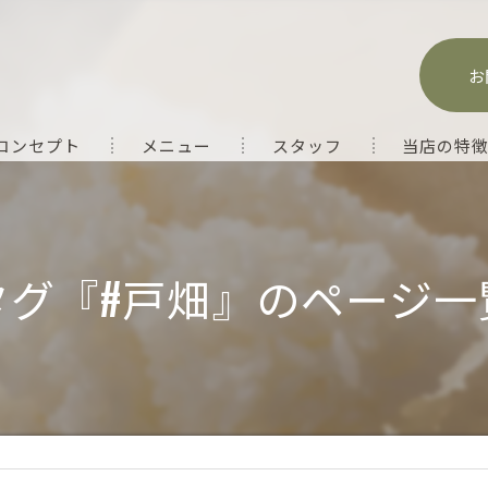
お
コンセプト
メニュー
スタッフ
当店の特
テイクアウト
お弁当
タグ『#戸畑』のページ一
フルーツ飴
大量注文
ランチ