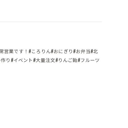
常営業です！#ころりん#おにぎり#お弁当#北
手作り#イベント#大量注文#りんご飴#フルーツ