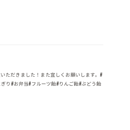
文いただきました！また宜しくお願いします。#
にぎり#お弁当#フルーツ飴#りんご飴#ぶどう飴