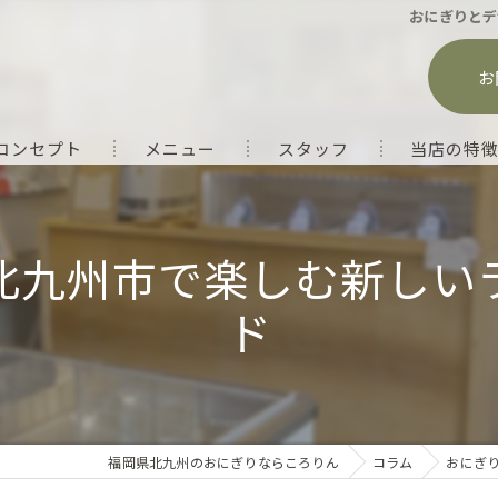
おにぎりとデ
お
コンセプト
メニュー
スタッフ
当店の特
テイクアウト
北九州市で楽しむ新しい
お弁当
ド
フルーツ飴
大量注文
ランチ
福岡県北九州のおにぎりならころりん
コラム
おにぎ