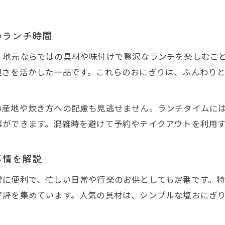
ランチや手土産に最適なおにぎりデザートの選び
北九州で話題のおにぎりテイクアウトの魅力紹介
のランチ時間
テイクアウトで楽しむおにぎりとデザートの調和
、地元ならではの具材や味付けで贅沢なランチを楽しむこ
おにぎり専門店発のデザートにも注目
良さを活かした一品です。これらのおにぎりは、ふんわり
おにぎり専門店が手掛ける個性派デザートの魅力
北九州でしか味わえないおにぎりとデザート体験
の産地や炊き方への配慮も見逃せません。ランチタイムに
おにぎり専門店のデザート活用術と選び方ポイン
事ができます。混雑時を避けて予約やテイクアウトを利用
手土産にも喜ばれるおにぎりとデザートの工夫
おにぎり専門店発スイーツの新しい楽しみ方
事情を解説
北九州で味わう癒し系おにぎりカフェ案内
常に便利で、忙しい日常や行楽のお供としても定番です。
おにぎりとデザートが楽しめる北九州カフェ特集
好評を集めています。人気の具材は、シンプルな塩おにぎ
北九州おにぎりカフェで感じる癒しの時間とは
カフェランチで堪能するおにぎりとデザートの調