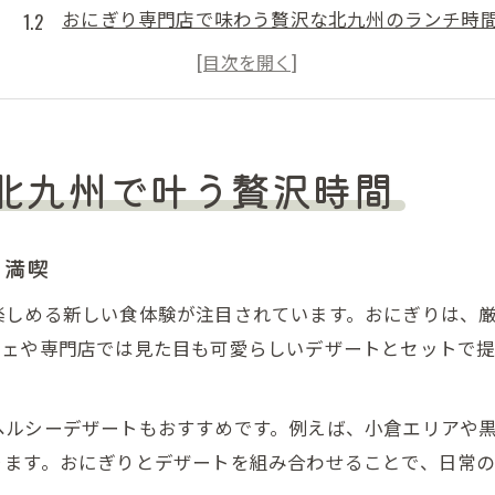
おにぎり専門店で味わう贅沢な北九州のランチ時
北九州で人気のおにぎりテイクアウト事情を解説
おにぎりとカフェスイーツの相性と選び方のコツ
北九州で楽しむおにぎりカフェの癒しの空間とは
ランチに彩りを添える北九州の新感覚おにぎり
北九州で叶う贅沢時間
北九州のおにぎりランチが人気の理由を徹底解説
新感覚おにぎりの具材や健康志向の選び方
を満喫
おにぎり専門店ならではの工夫とこだわりの味
楽しめる新しい食体験が注目されています。おにぎりは、
北九州で話題のおにぎりカフェランチ体験とは
フェや専門店では見た目も可愛らしいデザートとセットで
おにぎりとデザートのセットが楽しめる魅力
テイクアウト派必見のおにぎりデザート体験
ヘルシーデザートもおすすめです。例えば、小倉エリアや
北九州のおにぎりテイクアウトで叶う手軽な満足
ります。おにぎりとデザートを組み合わせることで、日常
おにぎり専門店のテイクアウト活用術とおすすめ