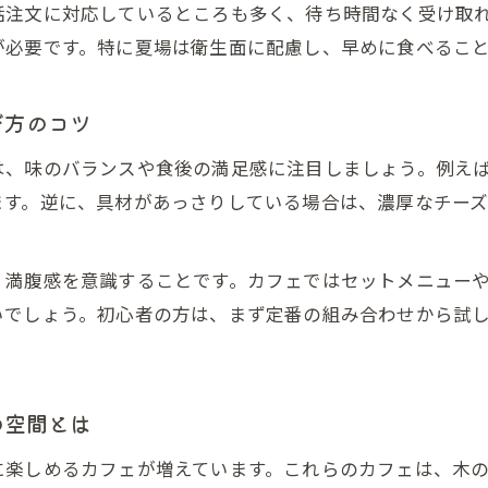
話注文に対応しているところも多く、待ち時間なく受け取
北九州おにぎりカフェ選びのポイントと楽しみ方
が必要です。特に夏場は衛生面に配慮し、早めに食べるこ
おにぎりカフェで人気の健康志向メニューに注目
手土産にも人気！おにぎりと甘味の組み合わせ
び方のコツ
おにぎりとデザートの手土産アレンジアイデア集
は、味のバランスや食後の満足感に注目しましょう。例え
北九州で喜ばれるおにぎり手土産の選び方ポイン
ます。逆に、具材があっさりしている場合は、濃厚なチー
おにぎり専門店発の甘味が手土産で人気の理由
北九州でおすすめのおにぎりと甘味の組み合わせ
、満腹感を意識することです。カフェではセットメニュー
おにぎりとデザートを手土産に選ぶコツを解説
いでしょう。初心者の方は、まず定番の組み合わせから試
の空間とは
に楽しめるカフェが増えています。これらのカフェは、木