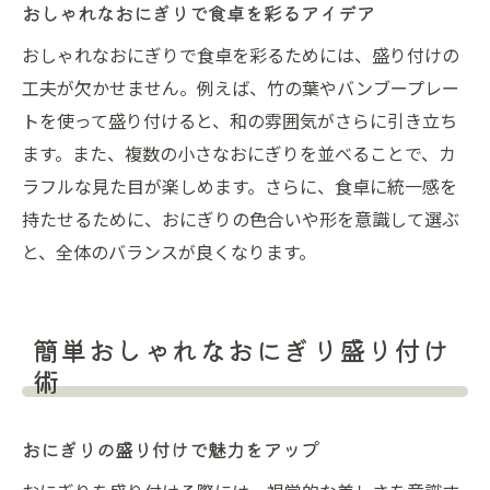
おしゃれなおにぎりで食卓を彩るアイデア
東京で楽しむおしゃれなおにぎり
おしゃれなおにぎりで食卓を彩るためには、盛り付けの
東京で味わうおしゃれなおにぎりの魅力
工夫が欠かせません。例えば、竹の葉やバンブープレー
おしゃれなおにぎりスポット巡り
トを使って盛り付けると、和の雰囲気がさらに引き立ち
東京で人気のおしゃれおにぎり紹介
ます。また、複数の小さなおにぎりを並べることで、カ
都会で楽しむおしゃれなおにぎりの提案
ラフルな見た目が楽しめます。さらに、食卓に統一感を
東京で見つけるおしゃれなおにぎりのポイ
持たせるために、おにぎりの色合いや形を意識して選ぶ
ント
と、全体のバランスが良くなります。
おしゃれなおにぎりが東京で注目される理
由
簡単おしゃれなおにぎり盛り付け
術
おにぎりの盛り付けで魅力をアップ