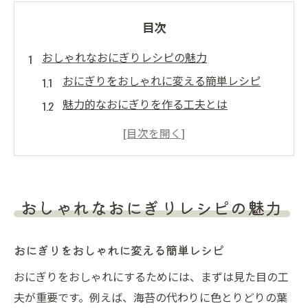
目次
おしゃれなおにぎりレシピの魅力
おにぎりをおしゃれに変える簡単レシピ
魅力的なおにぎりを作る工夫とは
毎日が楽しくなるおしゃれなレシピ探し
おにぎりの味を引き立てる具材選び
手軽にできるおしゃれなおにぎりの秘密
おしゃれなおにぎりで食卓を彩るアイデア
おしゃれなおにぎりレシピの魅力
簡単おしゃれなおにぎり盛り付け術
おにぎりの盛り付けで魅力をアップ
おにぎりをおしゃれに変える簡単レシピ
おしゃれなおにぎりの簡単な並べ方
おにぎりをおしゃれにするためには、まずは見た目の工
目を引くおにぎりのアレンジ方法
夫が重要です。例えば、海苔の代わりに色とりどりの葉