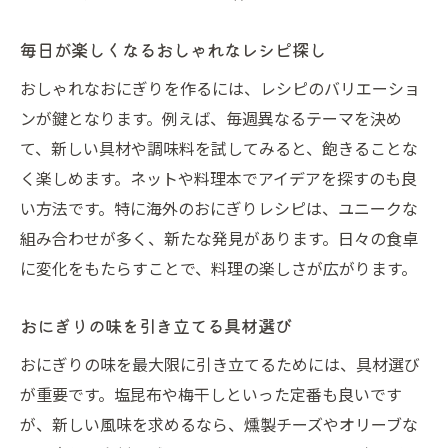
日常に取り入れたいおにぎりの工夫
手軽に楽しむおしゃれなおにぎりの作り方
毎日が楽しくなるおしゃれなレシピ探し
おにぎりを変える簡単なアプローチ
おしゃれなおにぎりを作るには、レシピのバリエーショ
毎日が楽しくなるおにぎりアイデア
ンが鍵となります。例えば、毎週異なるテーマを決め
おしゃれなおにぎりとお弁当の楽しみ方
て、新しい具材や調味料を試してみると、飽きることな
お弁当を彩るおしゃれなおにぎりの魅力
く楽しめます。ネットや料理本でアイデアを探すのも良
おにぎりが主役のおしゃれ弁当作り
い方法です。特に海外のおにぎりレシピは、ユニークな
組み合わせが多く、新たな発見があります。日々の食卓
おにぎりを使ったお弁当のアレンジ術
に変化をもたらすことで、料理の楽しさが広がります。
おしゃれなおにぎりで弁当を引き立てる
お弁当が楽しくなるおしゃれなおにぎり
おにぎりの味を引き立てる具材選び
おしゃれなおにぎりで特別なお弁当体験を
おにぎりの味を最大限に引き立てるためには、具材選び
テイクアウトにぴったりのおしゃれおにぎり
が重要です。塩昆布や梅干しといった定番も良いです
テイクアウトが楽しくなるおしゃれおにぎ
が、新しい風味を求めるなら、燻製チーズやオリーブな
り