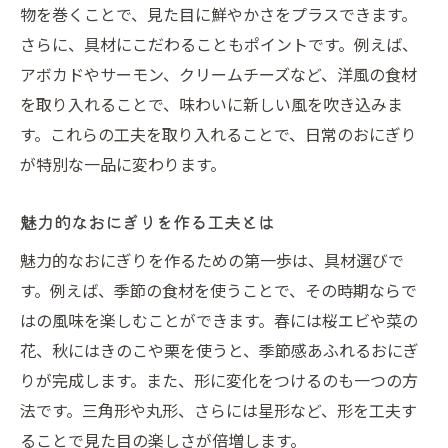
おしゃれを演出するおにぎりの盛り付け
物を巻くことで、見た目に鮮やかさをプラスできます。
おにぎりを引き立てる盛り付けのコツ
さらに、具材にこだわることもポイントです。例えば、
アボカドやサーモン、クリームチーズなど、洋風の食材
食卓で映えるおにぎりの見せ方
を取り入れることで、味わいに新しい風を吹き込みま
おしゃれなおにぎりで食卓を彩る
す。これらの工夫を取り入れることで、日常のおにぎり
食卓に華を添えるおしゃれなおにぎり
が特別な一品に変わります。
おにぎりを中心とした彩り豊かな食卓
おしゃれなおにぎりで特別な食事体験を
魅力的なおにぎりを作る工夫とは
毎日の食卓を楽しくするおにぎりの工夫
魅力的なおにぎりを作るための第一歩は、具材選びで
おにぎりで食卓に新しい風を吹き込む
す。例えば、季節の食材を使うことで、その時期ならで
華やかなおにぎりが食卓に与える影響
はの風味を楽しむことができます。春には桜エビや菜の
おしゃれなおにぎりの簡単アイデア
花、秋にはきのこや栗を使うと、季節感あふれるおにぎ
りが完成します。また、形に変化をつけるのも一つの方
思わず真似したくなる簡単アイデア
法です。三角形や丸形、さらには星形など、形を工夫す
おにぎりをおしゃれに見せる簡単テク
ることで見た目の楽しさが倍増します。