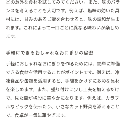
どの意外な食材を試してみてください。また、味のバラ
手軽に持ち歩けるおしゃれなおにぎりの魅
ンスを考えることも大切です。例えば、塩味の効いた具
力
材には、甘みのあるご飯を合わせると、味の調和が生ま
外出先で楽しむおしゃれなおにぎりの提案
れます。これによって一口ごとに異なる味わいが楽しめ
おしゃれなおにぎりが外食を豊かにする
ます。
おにぎりのテイクアウトで特別感を演出
手軽にできるおしゃれなおにぎりの秘密
おしゃれなおにぎりでピクニックを楽しむ
手軽におしゃれなおにぎりを作るためには、簡単に準備
おしゃれなパッカンおにぎりの作り方
できる食材を活用することがポイントです。例えば、冷
簡単に作れるおしゃれなパッカンおにぎり
凍食品や缶詰を活用すると、手間をかけずに多彩な具材
パッカンおにぎりで魅せるおしゃれ感
を楽しめます。また、盛り付けに少し工夫を加えるだけ
おしゃれなパッカンおにぎりの秘密を解説
で、見た目が格段に華やかになります。例えば、カラフ
おにぎりを美しく仕上げるパッカン技
ルなピックを使ったり、小さなカット野菜を添えること
パッカンおにぎりで食卓を華やかに
で、食卓が一気に華やぎます。
注目を集めるおしゃれなパッカンおにぎり