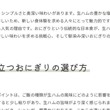
冷蔵庫の材料で生ハムおにぎりを作る
生ハムとおにぎり食卓に新風を吹き込むレシピ
、シンプルさと奥深い味わいがあります。生ハムの豊かな
毎日の食卓に生ハムおにぎりを取り入れる
珍しいため、新しい食体験を求める人々にとって魅力的で
生ハムおにぎりが主役の食卓アイデア
も人気の理由です。おにぎりという伝統的な日本食が、生
新しい味わいを求める挑戦心、そして馴染み深いおにぎり
生ハムおにぎりで楽しむ朝食レシピ
生ハムおにぎりと合うおかずの提案
おしゃれな生ハムおにぎりの食卓演出
生ハムおにぎりで特別なひとときを
立つおにぎりの選び方
生ハムおにぎりを極める美味しさの秘訣とコツ
生ハムの選び方で決まるおにぎりの味
おにぎり用の生ハム保存方法
ポイントは、ご飯の種類が生ハムの風味にどのように影響
生ハムおにぎりをさらに美味しくする調味料
すると少し粘りがあり、生ハムの旨味がより深く感じられ
おにぎりの握り方で変わる生ハムの風味
コンビネーションが一層豊かになります。これらの違いを