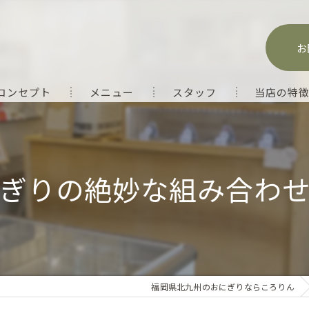
お
コンセプト
メニュー
スタッフ
当店の特
テイクアウト
お弁当
ぎりの絶妙な組み合わ
フルーツ飴
大量注文
ランチ
福岡県北九州のおにぎりならころりん