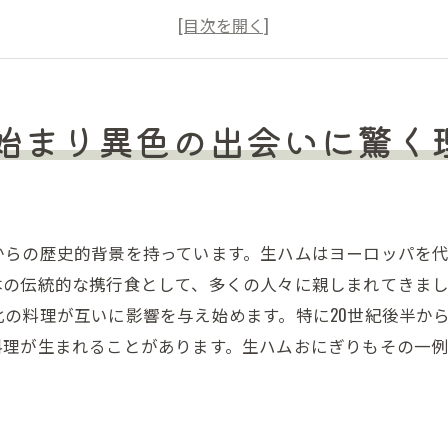
生ハムが日本に与えた影響とおにぎり
おにぎりの進化に貢献する生ハムとは
生ハムとおにぎりの意外な共通点
生ハムおにぎりが人気の理由
始まり異色の出会いに驚く
生ハムの旨味が引き立つおにぎりの選び方
ご飯の種類で変わる生ハムの風味
塩加減が鍵生ハムとのバランス
からの歴史的背景を持っています。生ハムはヨーロッパを
特別なご飯の炊き方で生ハムを引き立てる
本の伝統的な携行食として、多くの人々に親しまれてきま
生ハムに合うおにぎりの具材とは
の料理が互いに影響を与え始めます。特に20世紀後半か
適切な握り方で生ハムの旨味を最大化
料理が生まれることがあります。生ハムおにぎりもその一
生ハムの塩味と甘みの絶妙な相性を探る
生ハムおにぎり絶妙なハーモニーを作るアレンジ術
生ハムとフルーツの意外な組み合わせ