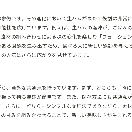
基本の生ハムおにぎりの作り方
の象徴です。その進化において生ハムが果たす役割は非常
初心者向け簡単生ハムおにぎりレシピ
可能性を広げています。例えば、生ハムの塩味が、ごはん
プロが教える生ハムおにぎりのコツ
、食材の組み合わせによる味の変化を楽しむ「フュージョ
おしゃれな生ハムおにぎりの作り方
のある食感を生み出すため、食べる人に新しい感動を与え
お弁当にも最適な生ハムおにぎり
その人気はさらに広がりを見せています。
家庭で楽しむ生ハムおにぎりの作り方
家庭で楽しむ生ハムおにぎりのアレンジアイデア
子供でも楽しめる生ハムおにぎり
がら、意外な共通点を持っています。まず、どちらも手軽に
生ハムおにぎりのパーティーメニュー
で握って持ち運びが簡単です。また、保存方法にも共通点
簡単にできる生ハムおにぎりアレンジ
す。さらに、どちらもシンプルな調理法でありながら、素
生ハムおにぎりで四季を楽しむ
んの甘みを組み合わせることで、新しい美味しさが生まれ
日常を彩る生ハムおにぎりの工夫