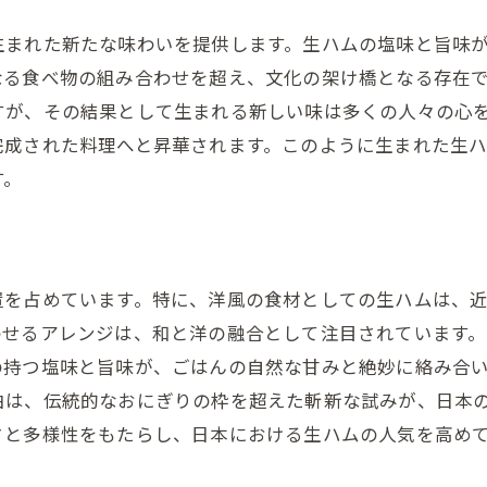
おにぎりの具材に生ハムを加える方法
生まれた新たな味わいを提供します。生ハムの塩味と旨味
生ハムとチーズで作る濃厚おにぎり
なる食べ物の組み合わせを超え、文化の架け橋となる存在
生ハムおにぎりのヘルシーアレンジ
すが、その結果として生まれる新しい味は多くの人々の心
完成された料理へと昇華されます。このように生まれた生
スパイスでアクセントを加える生ハムおにぎり
す。
季節の食材と生ハムで作るおにぎり
生ハムおにぎりの魅力を探る旨味と甘みの秘密
生ハムの熟成過程と旨味の関係
おにぎりの甘味が生ハムを引き立てる理由
置を占めています。特に、洋風の食材としての生ハムは、
わせるアレンジは、和と洋の融合として注目されています
旨味成分の科学生ハムとご飯の相性
の持つ塩味と旨味が、ごはんの自然な甘みと絶妙に絡み合
生ハムおにぎりで味わう旨味の深さ
由は、伝統的なおにぎりの枠を超えた斬新な試みが、日本
生ハムとご飯の絶妙なバランスを解説
さと多様性をもたらし、日本における生ハムの人気を高め
風味豊かな生ハムおにぎりの味わい
新しい味わい生ハムおにぎりの作り方ガイド